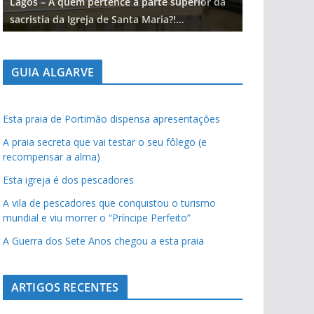
Lagos – A quem pertence a parte superior da
Lagos – A qu
sacristia da Igreja de Santa Maria?!…
sacristia da 
GUIA ALGARVE
Esta praia de Portimão dispensa apresentações
A praia secreta que vai testar o seu fôlego (e
recompensar a alma)
Esta igreja é dos pescadores
A vila de pescadores que conquistou o turismo
mundial e viu morrer o “Príncipe Perfeito”
A Guerra dos Sete Anos chegou a esta praia
ARTIGOS RECENTES