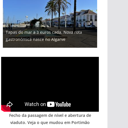
Projeto milionário: investimento de 108
Tapas do mar a 3 euros cada. Nova rota
Foto do dia: uma cidade algarvia que cresceu
Tempestades roubam areia de praias e põem
Milagre da água. Fontes emblemáticas do
milhões de euros na construção de dois
gastronómica nasce no Algarve
entre redes e fábricas
arribas em risco no Algarve (com vídeo)
Algarve voltam a ter vida (com vídeo)
hotéis (com vídeo)
Fecho da passagem de nível e abertura de
viaduto. Veja o que mudou em Portimão