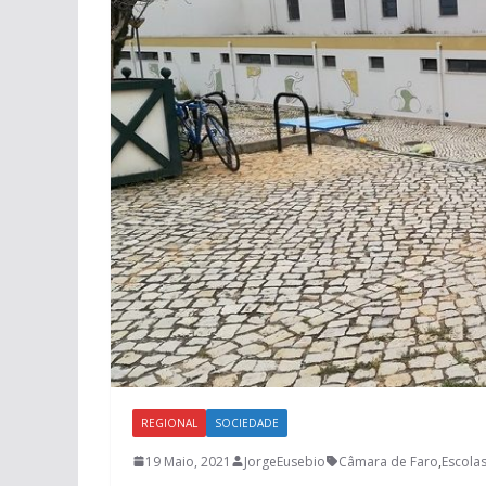
REGIONAL
SOCIEDADE
19 Maio, 2021
JorgeEusebio
Câmara de Faro
,
Escola