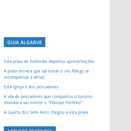
Lagos – A qu
sacristia da 
pub
pub
GUIA ALGARVE
Esta praia de Portimão dispensa apresentações
A praia secreta que vai testar o seu fôlego (e
recompensar a alma)
Esta igreja é dos pescadores
A vila de pescadores que conquistou o turismo
mundial e viu morrer o “Príncipe Perfeito”
A Guerra dos Sete Anos chegou a esta praia