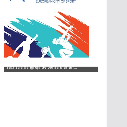
Lagos – A quem pertence a parte superior da
sacristia da Igreja de Santa Maria?!…