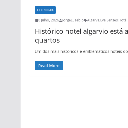
ECONOMIA
8 Julho, 2026
JorgeEusebio
Algarve
,
Eva Senses
,
Hotéi
Histórico hotel algarvio está 
quartos
Um dos mais históricos e emblemáticos hotéis do 
Read More