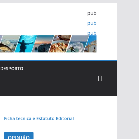
pub
pub
pub
pub
DESPORTO
pub
Ficha técnica e Estatuto Editorial
OPINIÃO