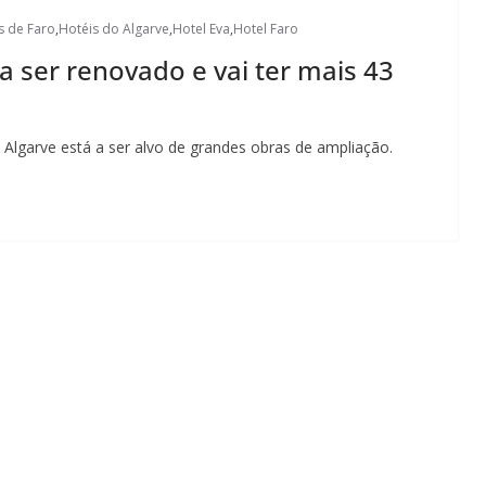
s de Faro
,
Hotéis do Algarve
,
Hotel Eva
,
Hotel Faro
 a ser renovado e vai ter mais 43
Algarve está a ser alvo de grandes obras de ampliação.
Lagos – A quem pertence a parte superior da
sacristia da Igreja de Santa Maria?!…