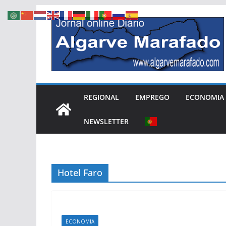
Skip
to
content
REGIONAL
EMPREGO
ECONOMIA
NEWSLETTER
Hotel Faro
ECONOMIA