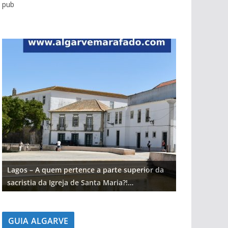
pub
Lagos – A quem pertence a parte superior da
Lagos – A qu
sacristia da Igreja de Santa Maria?!…
sacristia da 
GUIA ALGARVE