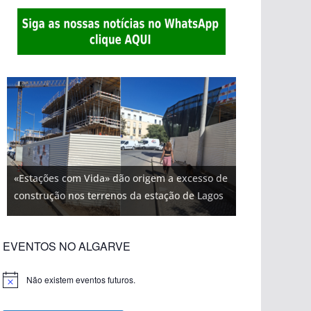
«Estações com Vida» dão origem a excesso de
construção nos terrenos da estação de Lagos
EVENTOS NO ALGARVE
Não existem eventos futuros.
A
v
i