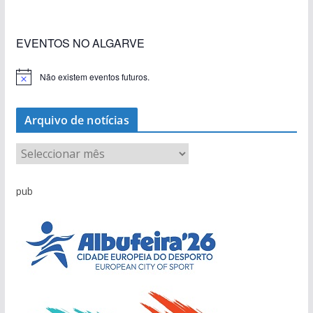
que respira autenticidade
do Algarve
natureza
destruída por um raio
janela para a Ria Formosa
EVENTOS NO ALGARVE
Não existem eventos futuros.
A
v
i
s
Arquivo de notícias
o
A
r
q
pub
u
i
v
o
d
e
n