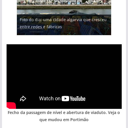
Projeto milionário: investimento de 108
Foto do dia: uma cidade algarvia que cresceu
Tapas do mar a 3 euros cada. Nova rota
milhões de euros na construção de dois
Milagre da água. Fontes emblemáticas do
Tempestades roubam areia de praias e põem
entre redes e fábricas
gastronómica nasce no Algarve
hotéis (com vídeo)
Algarve voltam a ter vida (com vídeo)
arribas em risco no Algarve (com vídeo)
Fecho da passagem de nível e abertura de viaduto. Veja o
que mudou em Portimão