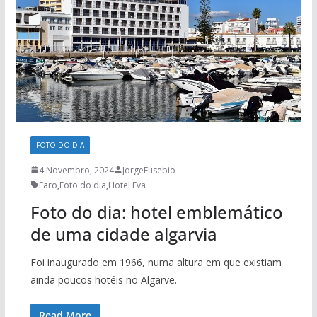
FOTO DO DIA
4 Novembro, 2024
JorgeEusebio
Faro
,
Foto do dia
,
Hotel Eva
Foto do dia: hotel emblemático
de uma cidade algarvia
Foi inaugurado em 1966, numa altura em que existiam
ainda poucos hotéis no Algarve.
Read More