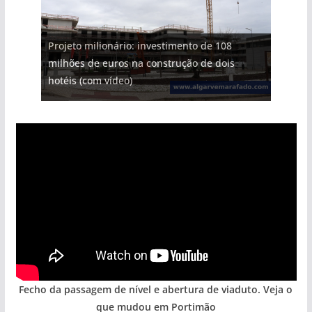
Projeto milionário: investimento de 108
milhões de euros na construção de dois
Tempestades roubam areia de praias e põem
Tapas do mar a 3 euros cada. Nova rota
Milagre da água. Fontes emblemáticas do
Foto do dia: uma cidade algarvia que cresceu
hotéis (com vídeo)
arribas em risco no Algarve (com vídeo)
gastronómica nasce no Algarve
Algarve voltam a ter vida (com vídeo)
entre redes e fábricas
Fecho da passagem de nível e abertura de viaduto. Veja o
que mudou em Portimão