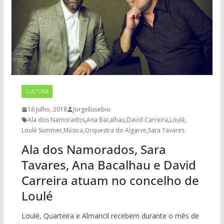
CULTURA
16 Julho, 2018
JorgeEusebio
Ala dos Namorados
,
Ana Bacalhau
,
David Carreira
,
Loulé
,
Loulé Summer
,
Música
,
Orquestra do Algarve
,
Sara Tavares
Ala dos Namorados, Sara
Tavares, Ana Bacalhau e David
Carreira atuam no concelho de
Loulé
Loulé, Quarteira e Almancil recebem durante o mês de