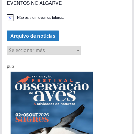
EVENTOS NO ALGARVE
Não existem eventos futuros.
A
v
i
s
Arquivo de notícias
o
A
r
q
pub
u
i
v
o
d
e
n
o
t