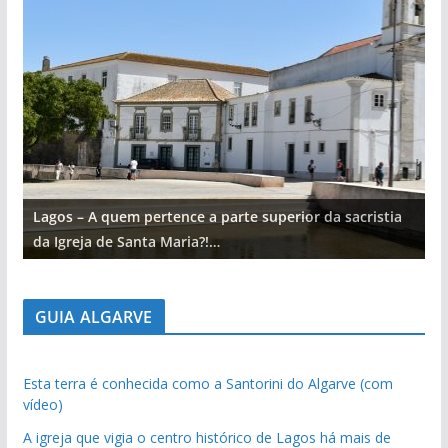
Lagos – A quem pertence a parte superior da sacristia
L
da Igreja de Santa Maria?!…
d
GUIA ALGARVE
Esta terra é conhecida como a Santorini do Algarve (com
vídeo)
A igreja que vigia o centro histórico de Lagos há mais de