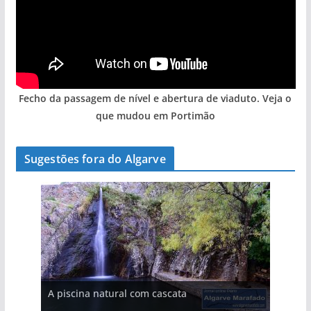
Fecho da passagem de nível e abertura de viaduto. Veja o
que mudou em Portimão
Sugestões fora do Algarve
A aldeia mais portuguesa de Portugal (com
A piscina natural com cascata
vídeo)
As portas do rio Tejo (com vídeo)
Foto do dia: a terra algarvia que se abre como
Foto do dia: a praia algarvia que respira
Foto do dia: esta igreja algarvia já teve a torre
Foto do dia: o Algarve tem mais de 200 km de