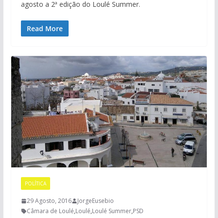
agosto a 2ª edição do Loulé Summer.
Read More
POLÍTICA
29 Agosto, 2016
JorgeEusebio
Câmara de Loulé
,
Loulé
,
Loulé Summer
,
PSD