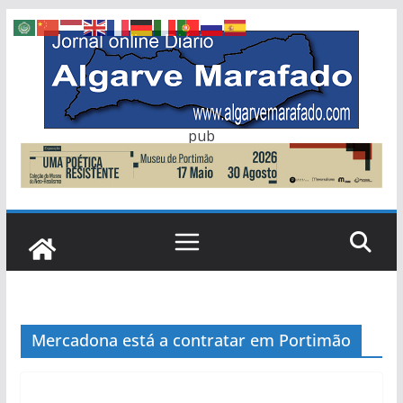
Skip
to
content
pub
Mercadona está a contratar em Portimão