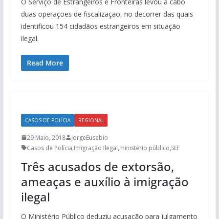
O Serviço de Estrangeiros e Fronteiras levou a cabo
duas operações de fiscalização, no decorrer das quais
identificou 154 cidadãos estrangeiros em situação
ilegal.
Read More
CASOS DE POLÍCIA
REGIONAL
29 Maio, 2018
JorgeEusebio
Casos de Polícia
,
Imigração Ilegal
,
ministério público
,
SEF
Três acusados de extorsão,
ameaças e auxílio à imigração
ilegal
O Ministério Público deduziu acusação para julgamento