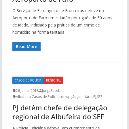
O Serviço de Estrangeiros e Fronteiras deteve no
Aeroporto de Faro um cidadão português de 50 anos
de idade, indiciado pela prática de um crime de
homicídio na forma tentada.
Read More
CASOS DE POLÍCIA
REGIONAL
26 Julho, 2018
JorgeEusebio
Albufeira
,
Casos de Polícia
,
corrupção
,
Judiciária
,
PJ
,
SEF
PJ detém chefe de delegação
regional de Albufeira do SEF
A Polícia Judiciária deteve, em cumprimento de