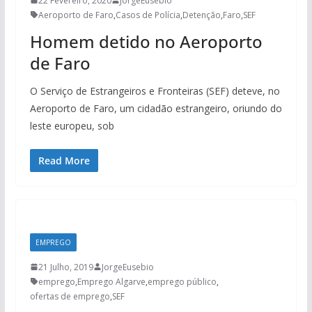
22 Fevereiro, 2020
JorgeEusebio
Aeroporto de Faro
,
Casos de Polícia
,
Detenção
,
Faro
,
SEF
Homem detido no Aeroporto
de Faro
O Serviço de Estrangeiros e Fronteiras (SEF) deteve, no
Aeroporto de Faro, um cidadão estrangeiro, oriundo do
leste europeu, sob
Read More
EMPREGO
21 Julho, 2019
JorgeEusebio
emprego
,
Emprego Algarve
,
emprego público
,
ofertas de emprego
,
SEF