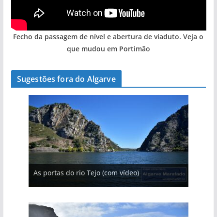
Fecho da passagem de nível e abertura de viaduto. Veja o
que mudou em Portimão
Sugestões fora do Algarve
A aldeia mais portuguesa de Portugal (com
As portas do rio Tejo (com vídeo)
A piscina natural com cascata
vídeo)