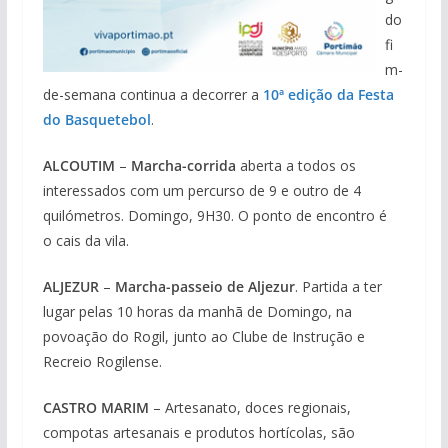
do
fi
m-
de-semana continua a decorrer a
10ª edição da Festa
do Basquetebol
.
ALCOUTIM
–
Marcha-corrida
aberta a todos os
interessados com um percurso de 9 e outro de 4
quilómetros. Domingo, 9H30. O ponto de encontro é
o cais da vila.
ALJEZUR
–
Marcha-passeio de Aljezur
. Partida a ter
lugar pelas 10 horas da manhã de Domingo, na
povoação do Rogil, junto ao Clube de Instrução e
Recreio Rogilense.
CASTRO MARIM
– Artesanato, doces regionais,
compotas artesanais e produtos hortícolas, são