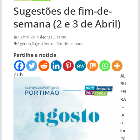
Sugestões de fim-de-
semana (2 e 3 de Abril)
1 Abril, 2016
JorgeEusebio
Agenda
,
Sugestões de fim-de-semana
Partilhe a notícia
pub
AL
BU
FEI
RA
–
A
o
lon
go