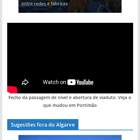
entre redes e fábricas
hotéis (com vídeo)
gastronómica nasce no Algarve
arribas em risco no Algarve (com vídeo)
Algarve voltam a ter vida (com vídeo)
Fecho da passagem de nível e abertura de viaduto. Veja o
que mudou em Portimão
Sugestões fora do Algarve