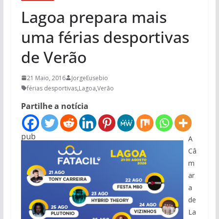
Lagoa prepara mais
uma férias desportivas
de Verão
21 Maio, 2016
JorgeEusebio
férias desportivas
,
Lagoa
,
Verão
Partilhe a notícia
pub
A
Câ
m
ar
a
de
La