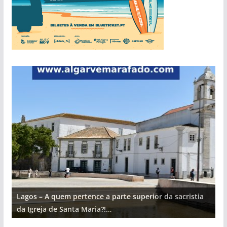
Lagos – A quem pertence a parte superior da sacristia
L
da Igreja de Santa Maria?!…
d