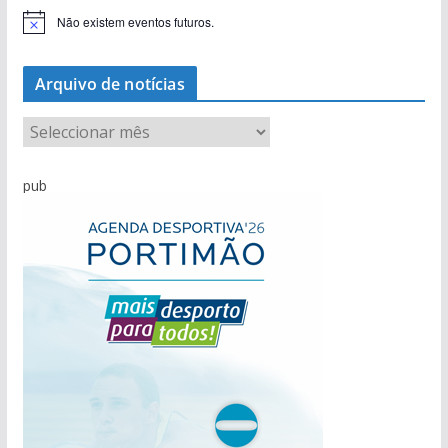
Não existem eventos futuros.
A
v
i
s
Arquivo de notícias
o
A
r
q
pub
u
i
v
o
d
e
n
o
t
í