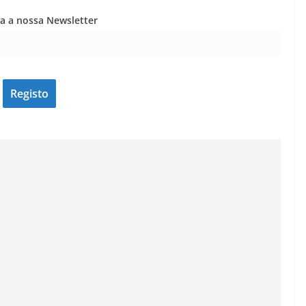
Lagos – A quem pertence a parte superior da
sacristia da Igreja de Santa Maria?!…
a a nossa Newsletter