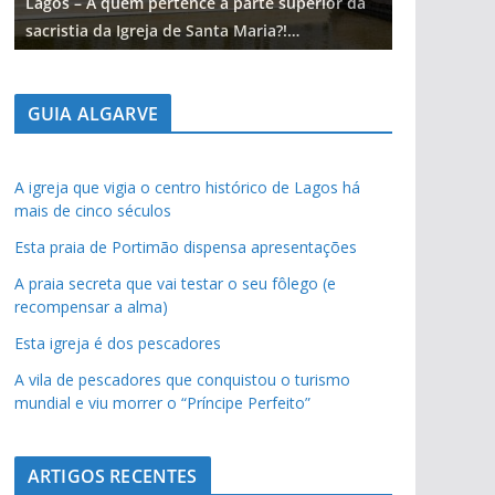
Lagos – A quem pertence a parte superior da
Lagos – A q
sacristia da Igreja de Santa Maria?!…
sacristia da
GUIA ALGARVE
A igreja que vigia o centro histórico de Lagos há
mais de cinco séculos
Esta praia de Portimão dispensa apresentações
A praia secreta que vai testar o seu fôlego (e
recompensar a alma)
Esta igreja é dos pescadores
A vila de pescadores que conquistou o turismo
mundial e viu morrer o “Príncipe Perfeito”
ARTIGOS RECENTES