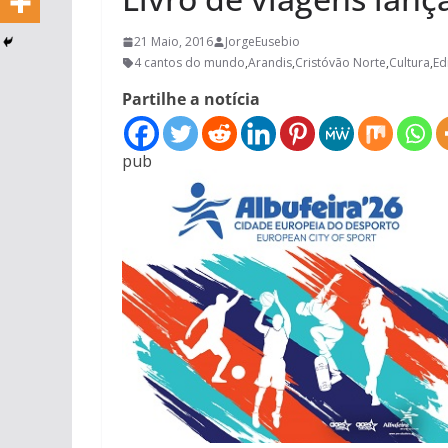
21 Maio, 2016
JorgeEusebio
4 cantos do mundo
,
Arandis
,
Cristóvão Norte
,
Cultura
,
Ed
Partilhe a notícia
pub