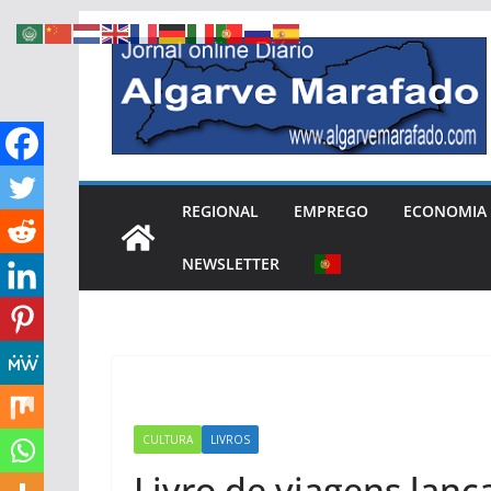
Skip
to
content
REGIONAL
EMPREGO
ECONOMIA
NEWSLETTER
CULTURA
LIVROS
Livro de viagens lan