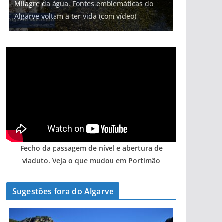
Milagre da água. Fontes emblemáticas do
Foto do dia: uma cidade algarvia que cresceu
milhões de euros na construção de dois
Tempestades roubam areia de praias e põem
Tapas do mar a 3 euros cada. Nova rota
Algarve voltam a ter vida (com vídeo)
entre redes e fábricas
hotéis (com vídeo)
arribas em risco no Algarve (com vídeo)
gastronómica nasce no Algarve
Fecho da passagem de nível e abertura de
viaduto. Veja o que mudou em Portimão
Sugestões fora do Algarve