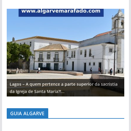
Lagos – A quem pertence a parte superior da sacristia
L
da Igreja de Santa Maria?!…
d
GUIA ALGARVE