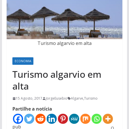
Turismo algarvio em alta
ECONOMIA
Turismo algarvio em
alta
15 Agosto, 2017
JorgeEusebio
Algarve
,
Turismo
Partilhe a notícia
pub
O