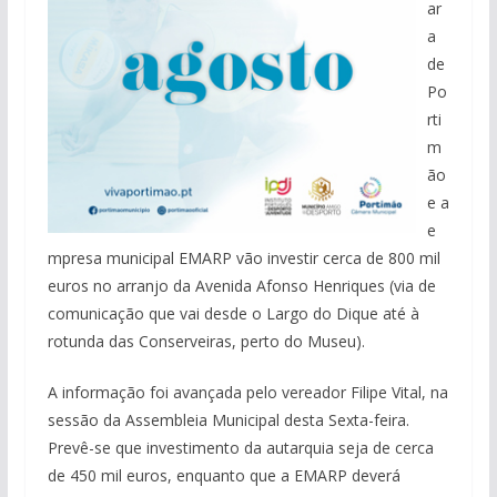
ar
a
de
Po
rti
m
ão
e a
e
mpresa municipal EMARP vão investir cerca de 800 mil
euros no arranjo da Avenida Afonso Henriques (via de
comunicação que vai desde o Largo do Dique até à
rotunda das Conserveiras, perto do Museu).
A informação foi avançada pelo vereador Filipe Vital, na
sessão da Assembleia Municipal desta Sexta-feira.
Prevê-se que investimento da autarquia seja de cerca
de 450 mil euros, enquanto que a EMARP deverá