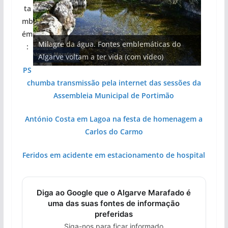
ta
mb
Projeto milionário: investimento de 108
ém
Foto do dia: uma cidade algarvia que cresceu
Milagre da água. Fontes emblemáticas do
milhões de euros na construção de dois
Tapas do mar a 3 euros cada. Nova rota
Tempestades roubam areia de praias e põem
:
entre redes e fábricas
Algarve voltam a ter vida (com vídeo)
hotéis (com vídeo)
gastronómica nasce no Algarve
arribas em risco no Algarve (com vídeo)
PS
chumba transmissão pela internet das sessões da
Assembleia Municipal de Portimão
António Costa em Lagoa na festa de homenagem a
Carlos do Carmo
Feridos em acidente em estacionamento de hospital
Diga ao Google que o Algarve Marafado é
uma das suas fontes de informação
preferidas
Siga-nos para ficar informado