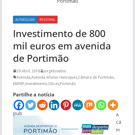
Portimão
AUTARQUIAS
REGIONAL
Investimento de 800
mil euros em avenida
de Portimão
29 Abril, 2018
JorgeEusebio
Avenida
,
Avenida Afonso Henriques
,
Câmara de Portimão
,
EMARP
,
investimento
,
Obras
,
Portimão
Partilhe a notícia
pub
A
Câ
m