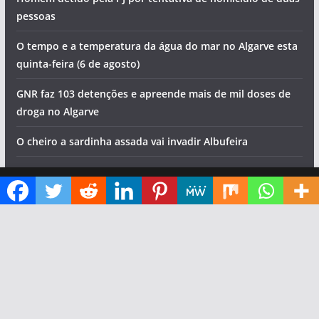
pessoas
O tempo e a temperatura da água do mar no Algarve esta
quinta-feira (6 de agosto)
GNR faz 103 detenções e apreende mais de mil doses de
droga no Algarve
O cheiro a sardinha assada vai invadir Albufeira
Três dias de festa em Bensafrim
Diga ao Google que o Algarve Marafado é uma das suas fontes de informação preferidas
Fado para ouvir à borla em terra típica do interior do
Algarve
Segundo dia do Festival da Sardinha. Veja o programa
Albufeira recebe etapa da Volta a Portugal. Saiba que
estradas deve evitar