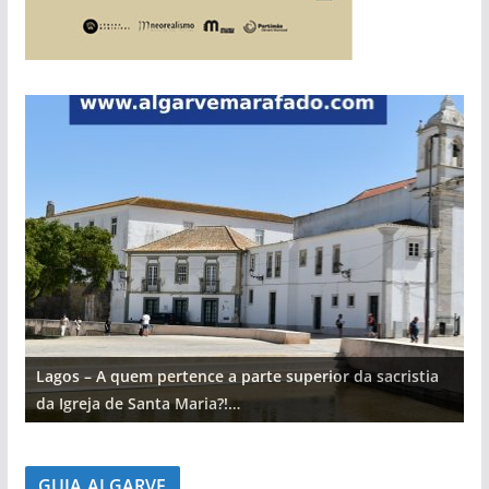
Lagos – A quem pertence a parte superior da sacristia
L
da Igreja de Santa Maria?!…
d
GUIA ALGARVE