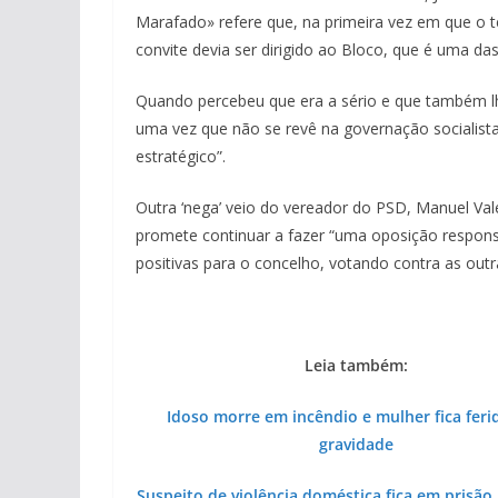
Marafado» refere que, na primeira vez em que o te
convite devia ser dirigido ao Bloco, que é uma da
Quando percebeu que era a sério e que também lhe
uma vez que não se revê na governação socialista
estratégico”.
Outra ‘nega’ veio do vereador do PSD, Manuel Vale
promete continuar a fazer “uma oposição responsá
positivas para o concelho, votando contra as outr
Leia também:
Idoso morre em incêndio e mulher fica fer
gravidade
Suspeito de violência doméstica fica em prisão