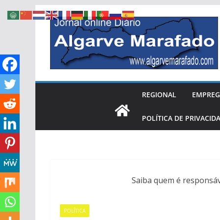
Skip
to
content
REGIONAL
EMPRE
POLÍTICA DE PRIVACID
Saiba quem é responsáv
POLÍTICA