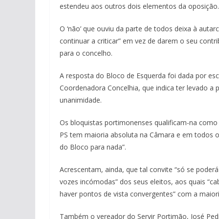
estendeu aos outros dois elementos da oposição.
O ‘não’ que ouviu da parte de todos deixa à auta
continuar a criticar” em vez de darem o seu cont
para o concelho.
A resposta do Bloco de Esquerda foi dada por es
Coordenadora Concelhia, que indica ter levado a 
unanimidade.
Os bloquistas portimonenses qualificam-na como “
PS tem maioria absoluta na Câmara e em todos o
do Bloco para nada”.
Acrescentam, ainda, que tal convite “só se poder
vozes incómodas” dos seus eleitos, aos quais “ca
haver pontos de vista convergentes” com a maioria
Também o vereador do Servir Portimão, José Pedro