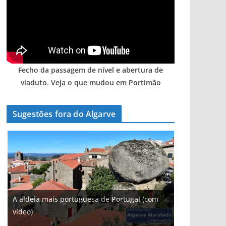
Fecho da passagem de nível e abertura de
viaduto. Veja o que mudou em Portimão
Sugestões fora do Algarve
A aldeia mais portuguesa de Portugal (com
vídeo)
A piscina natural com cascata
As portas do rio Tejo (com vídeo)