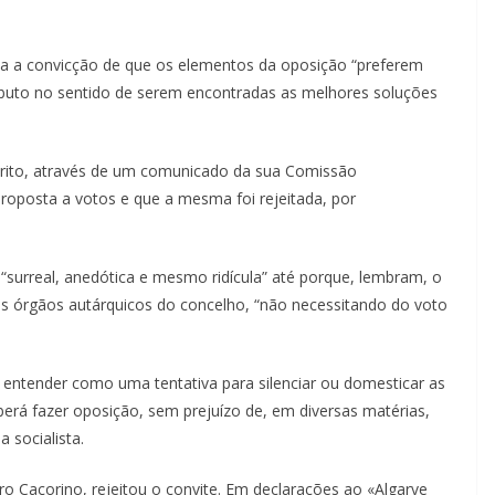
rca a convicção de que os elementos da oposição “preferem
ributo no sentido de serem encontradas as melhores soluções
crito, através de um comunicado da sua Comissão
Lagos – A quem pertence a parte superior da
proposta a votos e que a mesma foi rejeitada, por
sacristia da Igreja de Santa Maria?!…
surreal, anedótica e mesmo ridícula” até porque, lembram, o
s órgãos autárquicos do concelho, “não necessitando do voto
á entender como uma tentativa para silenciar ou domesticar as
berá fazer oposição, sem prejuízo de, em diversas matérias,
 socialista.
 Caçorino, rejeitou o convite. Em declarações ao «Algarve