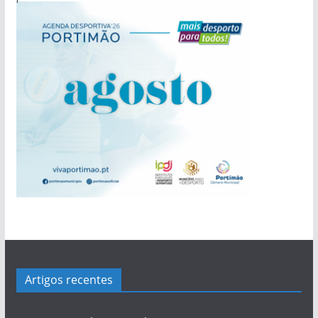
pub
pub
pub
Artigos recentes