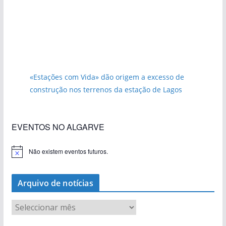
«Estações com Vida» dão origem a excesso de
construção nos terrenos da estação de Lagos
EVENTOS NO ALGARVE
Não existem eventos futuros.
A
v
i
s
Arquivo de notícias
o
A
r