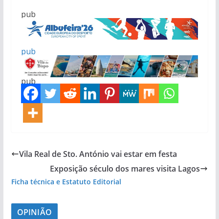
pub
pub
pub
pub
Vila Real de Sto. António vai estar em festa
pub
Exposição século dos mares visita Lagos
Ficha técnica e Estatuto Editorial
OPINIÃO