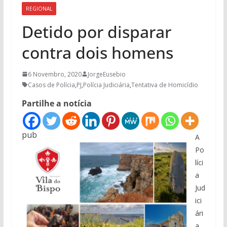
REGIONAL
Detido por disparar
contra dois homens
6 Novembro, 2020
JorgeEusebio
Casos de Polícia
,
PJ
,
Polícia Judiciária
,
Tentativa de Homicídio
Partilhe a notícia
pub
A
Po
líci
a
Jud
ici
ári
a