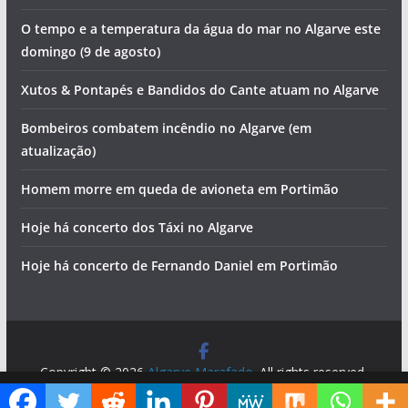
O tempo e a temperatura da água do mar no Algarve este
domingo (9 de agosto)
Xutos & Pontapés e Bandidos do Cante atuam no Algarve
Bombeiros combatem incêndio no Algarve (em
atualização)
Homem morre em queda de avioneta em Portimão
Hoje há concerto dos Táxi no Algarve
Hoje há concerto de Fernando Daniel em Portimão
Copyright © 2026
Algarve Marafado
. All rights reserved.
Theme:
ColorMag
by ThemeGrill. Powered by
WordPress
.
Diga ao Google que o Algarve Marafado é uma das suas fontes de informação preferidas