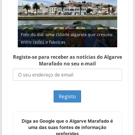
Projeto milionário: investimento de 108
Foto do dia: uma cidade algarvia que cresceu
Tapas do mar a 3 euros cada. Nova rota
Milagre da água. Fontes emblemáticas do
milhões de euros na construção de dois
Tempestades roubam areia de praias e põem
entre redes e fábricas
gastronómica nasce no Algarve
Algarve voltam a ter vida (com vídeo)
hotéis (com vídeo)
arribas em risco no Algarve (com vídeo)
Registe-se para receber as notícias do Algarve
Marafado no seu e-mail
Diga ao Google que o Algarve Marafado é
uma das suas fontes de informação
preferidas