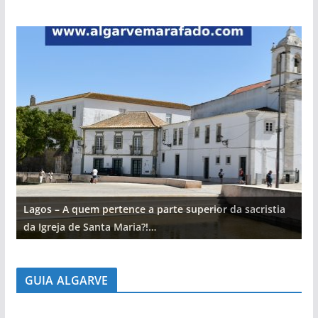
Lagos – A quem pertence a parte superior da sacristia
L
da Igreja de Santa Maria?!…
d
GUIA ALGARVE