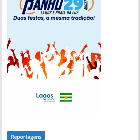
í
c
i
a
s
Reportagens