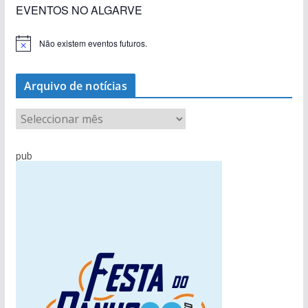
EVENTOS NO ALGARVE
Não existem eventos futuros.
A
v
i
s
Arquivo de notícias
o
A
r
q
pub
u
i
v
o
d
e
n
o
t