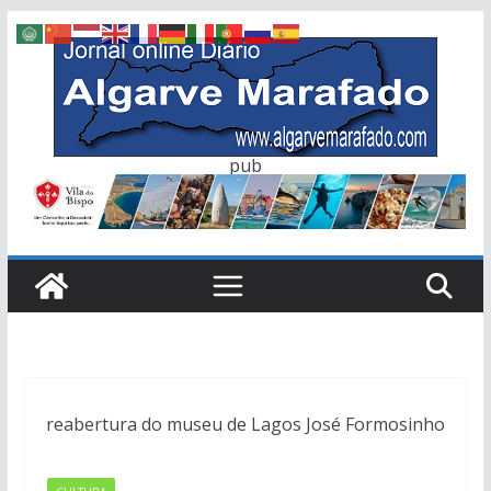
Skip
to
content
pub
reabertura do museu de Lagos José Formosinho