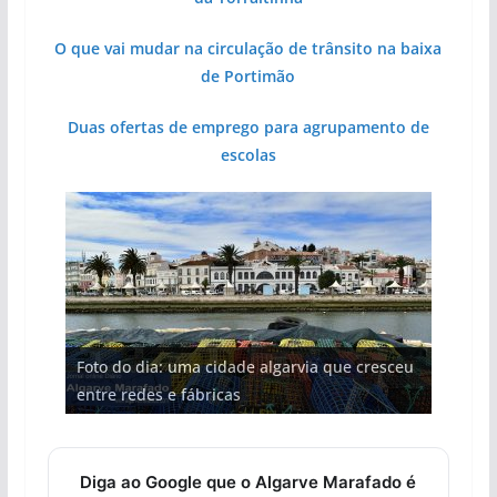
O que vai mudar na circulação de trânsito na baixa
de Portimão
Duas ofertas de emprego para agrupamento de
escolas
Projeto milionário: investimento de 108
Foto do dia: uma cidade algarvia que cresceu
Milagre da água. Fontes emblemáticas do
Tapas do mar a 3 euros cada. Nova rota
Tempestades roubam areia de praias e põem
milhões de euros na construção de dois
entre redes e fábricas
Algarve voltam a ter vida (com vídeo)
gastronómica nasce no Algarve
arribas em risco no Algarve (com vídeo)
hotéis (com vídeo)
Diga ao Google que o Algarve Marafado é