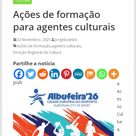
CULTURA
Ações de formação
para agentes culturais
23 Novembro, 2021
JorgeEusebio
Ações de formação
,
agentes culturais
,
Direção Regional da Cultura
Partilhe a notícia
pub
A
Ac
es
so
Cul
tur
a,