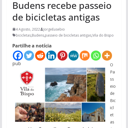
Budens recebe passeio
de bicicletas antigas
4 Agosto, 2022
JorgeEusebio
bicicletas
,
Budens
,
passeio de bicicletas antigas
,
Vila do Bispo
Partilhe a notícia
pub
O
Pa
ss
eio
de
Bic
icl
et
as