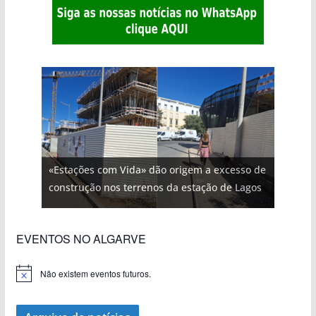
«Estações com Vida» dão origem a excesso de
construção nos terrenos da estação de Lagos
EVENTOS NO ALGARVE
Não existem eventos futuros.
A
v
i
s