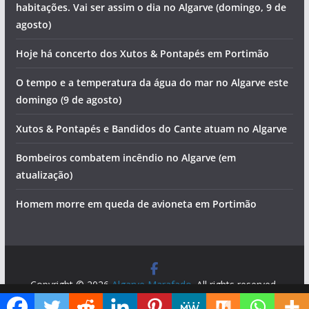
Foto do dia: a praia que é um postal ilustrado do Algarve
Morte em acidente aéreo e investimento em 204
habitações. Vai ser assim o dia no Algarve (domingo, 9 de
agosto)
Hoje há concerto dos Xutos & Pontapés em Portimão
O tempo e a temperatura da água do mar no Algarve este
domingo (9 de agosto)
Xutos & Pontapés e Bandidos do Cante atuam no Algarve
Bombeiros combatem incêndio no Algarve (em
atualização)
Homem morre em queda de avioneta em Portimão
Diga ao Google que o Algarve Marafado é uma das suas fontes de informação preferidas