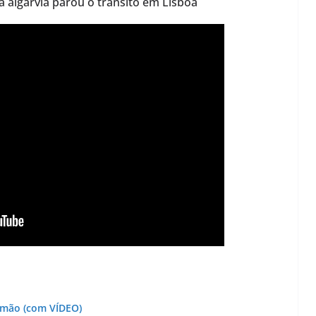
algarvia parou o trânsito em Lisboa
timão (com VÍDEO)