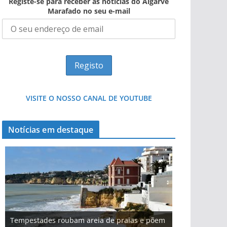
Registe-se para receber as notícias do Algarve
Marafado no seu e-mail
VISITE O NOSSO CANAL DE YOUTUBE
Notícias em destaque
Tempestades roubam areia de praias e põem