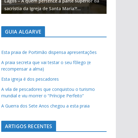
Lagos – A quem pertence a parte superior da
Lagos – A qu
sacristia da Igreja de Santa Maria?!…
sacristia da 
GUIA ALGARVE
Esta praia de Portimão dispensa apresentações
A praia secreta que vai testar o seu fôlego (e
recompensar a alma)
Esta igreja é dos pescadores
A vila de pescadores que conquistou o turismo
mundial e viu morrer o “Príncipe Perfeito”
A Guerra dos Sete Anos chegou a esta praia
ARTIGOS RECENTES