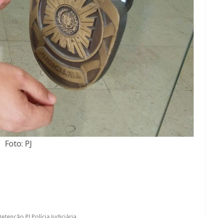
Foto: PJ
Detenção
,
PJ
,
Polícia Judiciária