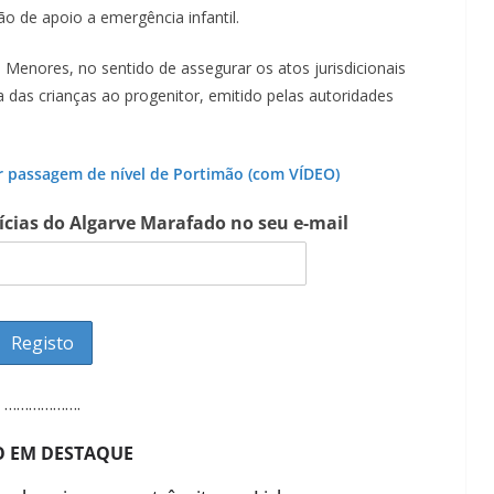
Lagos – A quem pertence a parte superior da
ão de apoio a emergência infantil.
sacristia da Igreja de Santa Maria?!…
e Menores, no sentido de assegurar os atos jurisdicionais
das crianças ao progenitor, emitido pelas autoridades
ar passagem de nível de Portimão (com VÍDEO)
tícias do Algarve Marafado no seu e-mail
……………….
O EM DESTAQUE