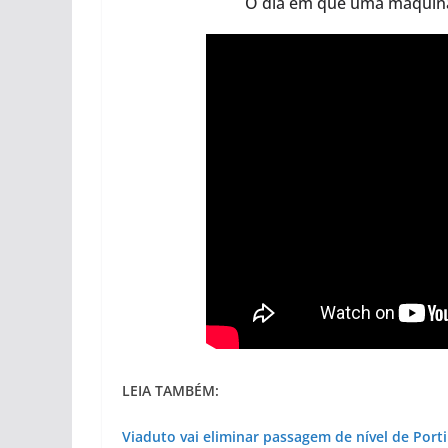
O dia em que uma máquina 
LEIA TAMBÉM:
Viaduto vai eliminar passagem de nível de Por