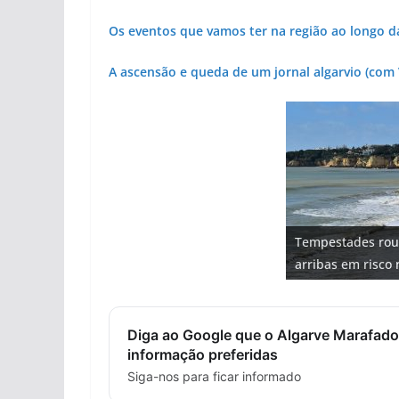
Os eventos que vamos ter na região ao longo d
A ascensão e queda de um jornal algarvio (com
Projeto milionári
Tempestades rou
Milagre da água.
Foto do dia: uma
milhões de euros
Tapas do mar a 3
arribas em risco 
Algarve voltam a 
entre redes e fáb
hotéis (com vídeo
gastronómica nas
Diga ao Google que o Algarve Marafado
informação preferidas
Siga-nos para ficar informado