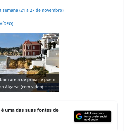
a semana (21 a 27 de novembro)
 VÍDEO)
o: investimento de 108
bam areia de praias e põem
 Fontes emblemáticas do
 cidade algarvia que cresceu
 na construção de dois
 euros cada. Nova rota
no Algarve (com vídeo)
ter vida (com vídeo)
ricas
)
ce no Algarve
 é uma das suas fontes de