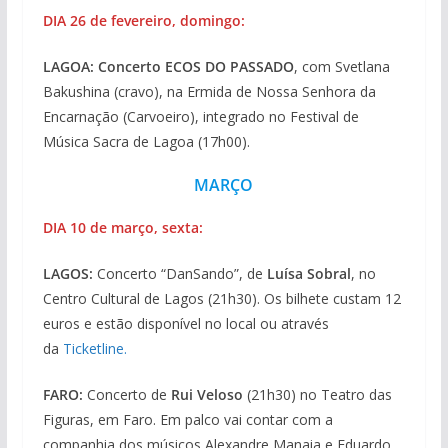
DIA 26 de fevereiro, domingo:
LAGOA: Concerto
ECOS DO PASSADO
, com Svetlana
Bakushina (cravo), na Ermida de Nossa Senhora da
Encarnação (Carvoeiro), integrado no Festival de
Música Sacra de Lagoa (17h00).
MARÇO
DIA 10 de março, sexta:
LAGOS:
Concerto “DanSando”, de
Luísa Sobral
, no
Centro Cultural de Lagos (21h30). Os bilhete custam 12
euros e estão disponível no local ou através
da
Ticketline.
FARO:
Concerto de
Rui Veloso
(21h30) no Teatro das
Figuras, em Faro. Em palco vai contar com a
companhia dos músicos Alexandre Manaia e Eduardo