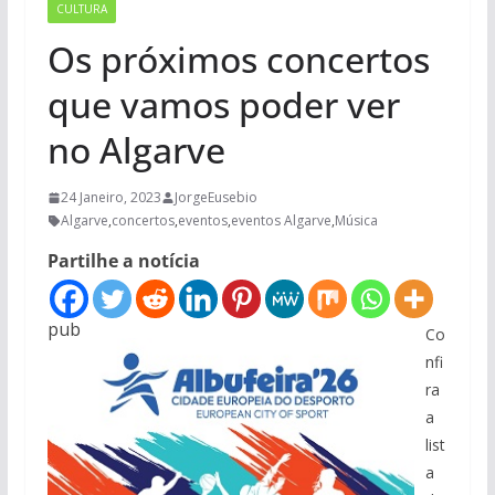
CULTURA
Os próximos concertos
que vamos poder ver
no Algarve
24 Janeiro, 2023
JorgeEusebio
Algarve
,
concertos
,
eventos
,
eventos Algarve
,
Música
Partilhe a notícia
pub
Co
nfi
ra
a
list
a