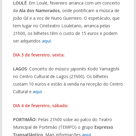
LOULÉ
: Em Loulé, fevereiro arranca com um concerto
da
Ala dos Namorados
, onde pontificam a música de
João Gil e a voz de Nuno Guerreiro. O espetáculo, que
tem lugar no Cineteatro Louletano, arranca pelas
21h00, os bilhetes têm o custo de 15 euros e podem
ser adquiridos
aqui
.
DIA 3 de fevereiro, sexta:
LAGOS
: Concerto do músico japonês Kodo Yamagishi
no Centro Cultural de Lagos (21h00). Os bilhetes
custam 10 euros e estão à venda na receção do Centro
Cultural e
aqui
.
DIA 4 de fevereiro, sábado:
PORTIMÃO:
Pelas 21h00 sobe ao palco do Teatro
Municipal de Portimão (TEMPO) o grupo
Expresso
Transatlântico
. Mais informações
aqui
.