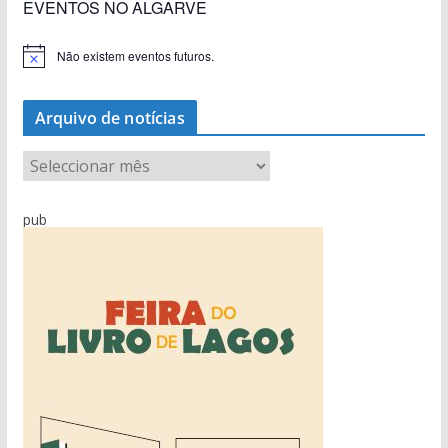
EVENTOS NO ALGARVE
Não existem eventos futuros.
A
v
i
s
Arquivo de notícias
o
A
r
q
pub
u
i
v
o
d
e
n
o
t