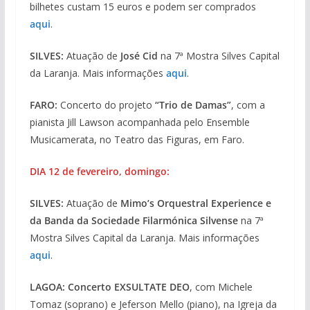
bilhetes custam 15 euros e podem ser comprados
aqui
.
SILVES:
Atuação de
José Cid
na 7ª Mostra Silves Capital
da Laranja. Mais informações
aqui
.
FARO:
Concerto do projeto
“Trio de Damas”
, com a
pianista Jill Lawson acompanhada pelo Ensemble
Musicamerata, no Teatro das Figuras, em Faro.
DIA 12 de fevereiro, domingo:
SILVES:
Atuação de
Mimo’s Orquestral Experience e
da Banda da Sociedade Filarmónica Silvense
na 7ª
Mostra Silves Capital da Laranja. Mais informações
aqui
.
LAGOA:
Concerto EXSULTATE DEO
, com Michele
Tomaz (soprano) e Jeferson Mello (piano), na Igreja da