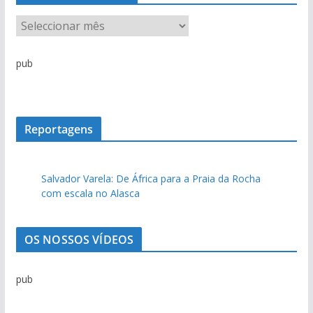
A
r
q
pub
u
i
v
o
Reportagens
d
e
Salvador Varela: De África para a Praia da Rocha
n
com escala no Alasca
o
t
í
OS NOSSOS VÍDEOS
c
i
pub
a
s