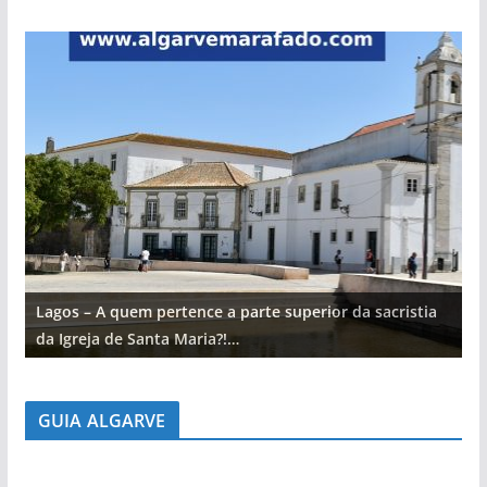
Lagos – A quem pertence a parte superior da sacristia
L
da Igreja de Santa Maria?!…
d
GUIA ALGARVE