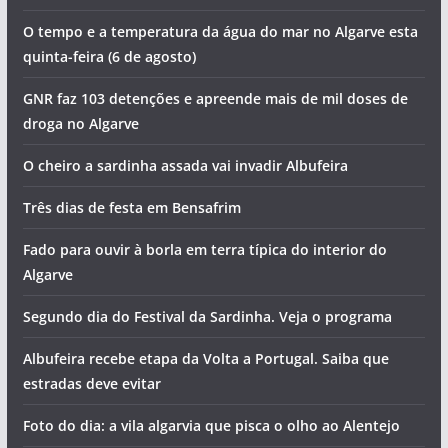
Artes, sabores e concerto de Jorge Guerreiro na
Mexilhoeira Grande
Lagoa ganha novo sunset gratuito com saxofone e DJ
Ria Formosa ganha milhares de robalos
Homem detido pela PJ por tentativa de homicídio de duas
pessoas
O tempo e a temperatura da água do mar no Algarve esta
quinta-feira (6 de agosto)
GNR faz 103 detenções e apreende mais de mil doses de
droga no Algarve
O cheiro a sardinha assada vai invadir Albufeira
Três dias de festa em Bensafrim