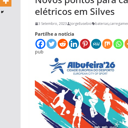
elétricos em Silves
3 Setembro, 2023
JorgeEusebio
baterias
,
carregame
Partilhe a notícia
pub