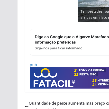
Projeto milionári
Foto do dia: uma
Tapas do mar a 3
Tempestades rou
milhões de euros
Milagre da água.
entre redes e fáb
gastronómica nas
arribas em risco 
hotéis (com vídeo
Algarve voltam a 
Diga ao Google que o Algarve Marafado
informação preferidas
Siga-nos para ficar informado
pub
Quantidade de peixe aumenta mas preço c