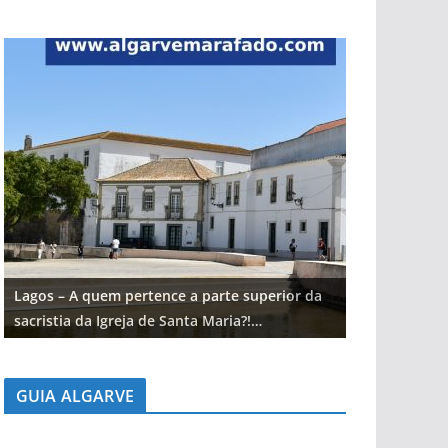
Lagos – A quem pertence a parte superior da
Lagos – A qu
sacristia da Igreja de Santa Maria?!…
sacristia da 
GUIA ALGARVE