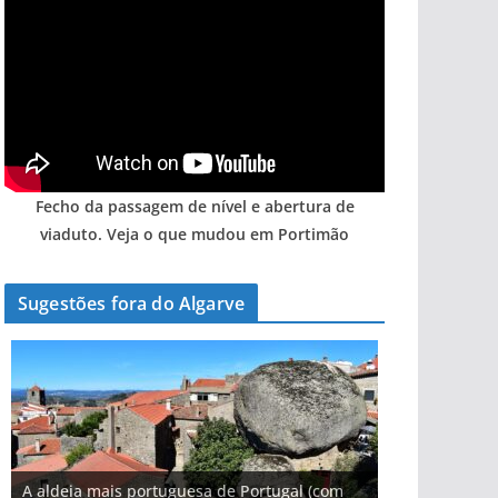
Fecho da passagem de nível e abertura de
viaduto. Veja o que mudou em Portimão
Sugestões fora do Algarve
A aldeia mais portuguesa de Portugal (com