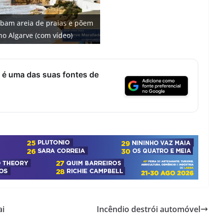
o: investimento de 108
 cidade algarvia que cresceu
 euros cada. Nova rota
bam areia de praias e põem
 na construção de dois
 Fontes emblemáticas do
ricas
ce no Algarve
no Algarve (com vídeo)
)
ter vida (com vídeo)
 é uma das suas fontes de
ai
Incêndio destrói automóvel