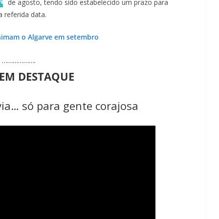
de agosto, tendo sido estabelecido um prazo para
 referida data.
nimam o Algarve em setembro
……………….
 EM DESTAQUE
ia… só para gente corajosa
Lagos – A quem pertence a parte superior da
sacristia da Igreja de Santa Maria?!…