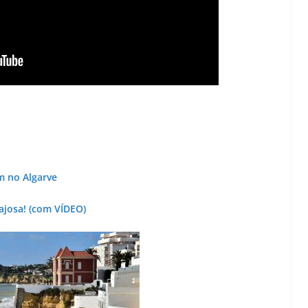
o
m no Algarve
ajosa! (com VÍDEO)