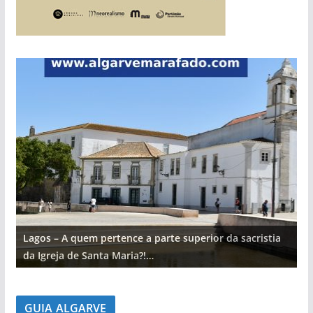
Lagos – A quem pertence a parte superior da sacristia
L
da Igreja de Santa Maria?!…
d
GUIA ALGARVE