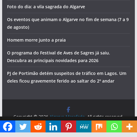
Foto do dia: a vila sagrada do Algarve
Os eventos que animam o Algarve no fim de semana (7 a 9
de agosto)
Homem morre junto a praia
O programa do Festival de Aves de Sagres já saiu.
Descubra as principais novidades para 2026
PJ de Portimão detém suspeitos de tráfico em Lagos. Um
deles ficou gravemente ferido ao saltar do 2º andar
Copyright © 2026
Algarve Marafado
. All rights reserved.
Theme:
ColorMag
by ThemeGrill. Powered by
WordPress
.
Diga ao Google que o Algarve Marafado é uma das suas fontes de informação preferidas