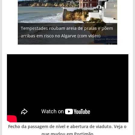
Projeto milionário: investimento de 108
Tempestades roubam areia de praias e põem
milhões de euros na construção de dois
Milagre da água. Fontes emblemáticas do
Tapas do mar a 3 euros cada. Nova rota
Foto do dia: uma cidade algarvia que cresceu
arribas em risco no Algarve (com vídeo)
hotéis (com vídeo)
Algarve voltam a ter vida (com vídeo)
gastronómica nasce no Algarve
entre redes e fábricas
Fecho da passagem de nível e abertura de viaduto. Veja o
que mudou em Portimão