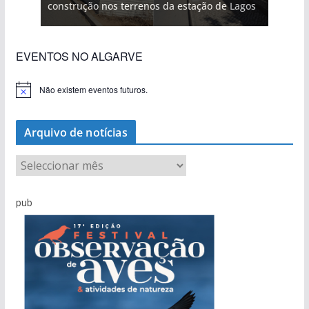
construção nos terrenos da estação de Lagos
EVENTOS NO ALGARVE
Não existem eventos futuros.
A
v
i
s
Arquivo de notícias
o
A
r
q
pub
u
i
v
o
d
e