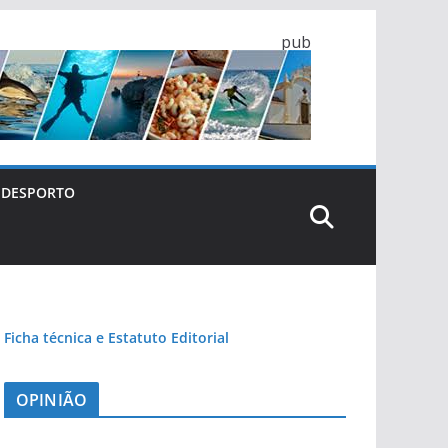
pub
DESPORTO
Ficha técnica e Estatuto Editorial
OPINIÃO