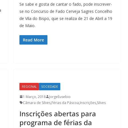
Se sabe e gosta de cantar o fado, pode inscrever-
a
se no Concurso de Fado Cerveja Sagres Concelho
de Vila do Bispo, que se realiza de 21 de Abril a 19
e
de Maio.
Read More
Lagos – A quem pertence a parte superior da
REGIONAL
SOCIEDADE
sacristia da Igreja de Santa Maria?!…
1 Março, 2018
JorgeEusebio
Câmara de Silves
,
Férias da Páscoa
,
Inscrições
,
Silves
Inscrições abertas para
programa de férias da