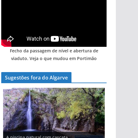
Fecho da passagem de nível e abertura de
viaduto. Veja o que mudou em Portimão
Sugestões fora do Algarve
A aldeia mais portuguesa de Portugal (com
A piscina natural com cascata
vídeo)
As portas do rio Tejo (com vídeo)