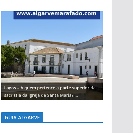
Lagos – A quem pertence a parte superior da
Lagos – A qu
sacristia da Igreja de Santa Maria?!…
sacristia da 
GUIA ALGARVE