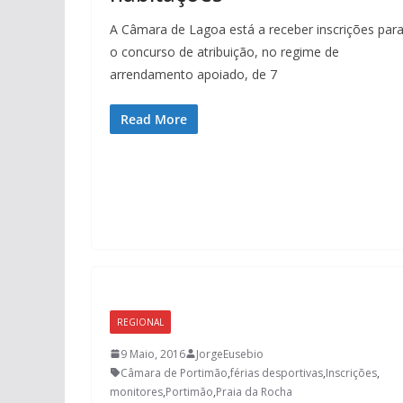
A Câmara de Lagoa está a receber inscrições par
o concurso de atribuição, no regime de
arrendamento apoiado, de 7
Read More
REGIONAL
9 Maio, 2016
JorgeEusebio
Câmara de Portimão
,
férias desportivas
,
Inscrições
,
monitores
,
Portimão
,
Praia da Rocha