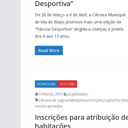
Desportiva”
De 26 de Março a 6 de Abril, a Câmara Municipal
de Vila do Bispo promove mais uma edição da
“Páscoa Desportiva” dirigida a crianças e jovens
dos 6 aos 13 anos.
Read More
AUTARQUIAS
REGIONAL
14 Março, 2017
JorgeEusebio
Câmara de Lagoa
,
habitações
,
Inscrições
,
Lagoa
,
Porches
rendas apoiadas
Inscrições para atribuição d
habitações