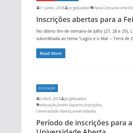
11 Junho, 2018
JorgeEusebio
Feira Concurso Arte D
Inscrições abertas para a F
No último fim-de-semana de Julho (27, 28 e 29),
subordinada ao tema “Lagos e o Mar – Terra de D
Read More
EDUCAÇÃO
3 Abril, 2018
JorgeEusebio
educação
,
Ensino Superior
,
Inscrições
,
Universidade Aberta
,
universidades
Período de inscrições para a
Universidade Aberta