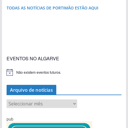
TODAS AS NOTÍCIAS DE PORTIMÃO ESTÃO AQUI
«Estações com Vida» dão origem a excesso de
construção nos terrenos da estação de Lagos
EVENTOS NO ALGARVE
Não existem eventos futuros.
A
v
i
s
Arquivo de notícias
o
A
r
q
pub
u