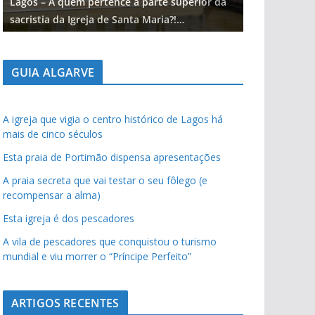
Lagos – A quem pertence a parte superior da
Lagos – A qu
sacristia da Igreja de Santa Maria?!…
sacristia da 
GUIA ALGARVE
A igreja que vigia o centro histórico de Lagos há
mais de cinco séculos
Esta praia de Portimão dispensa apresentações
A praia secreta que vai testar o seu fôlego (e
recompensar a alma)
Esta igreja é dos pescadores
A vila de pescadores que conquistou o turismo
mundial e viu morrer o “Príncipe Perfeito”
ARTIGOS RECENTES