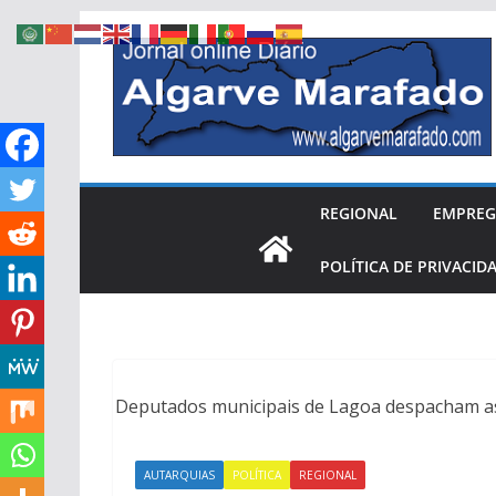
Skip
to
content
REGIONAL
EMPRE
POLÍTICA DE PRIVACID
Deputados municipais de Lagoa despacham a
AUTARQUIAS
POLÍTICA
REGIONAL