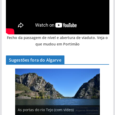
Fecho da passagem de nível e abertura de viaduto. Veja o
que mudou em Portimão
Sugestões fora do Algarve
A aldeia mais portuguesa de Portugal (com
As portas do rio Tejo (com vídeo)
A piscina natural com cascata
vídeo)