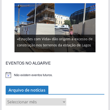
«Estações com Vida» dão origem a excesso de
construção nos terrenos da estação de Lagos
EVENTOS NO ALGARVE
Não existem eventos futuros.
A
v
i
s
Arquivo de notícias
o
A
r