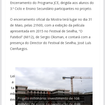
Encerramento do Programa JCE, dirigida aos alunos do
3.º Ciclo e Ensino Secundário participantes no projeto.
O encerramento oficial da Mostra terá lugar no dia 31
de Maio, pelas 21h00, com a exibição da película
apresentada em 2015 no Festival de Sevilha, “O
Futebol” (M/12), de Sergio Oksman, e contará com a
presença do Director do Festival de Sevilha, José Luís
Cienfuegos.
Lei
a
ta
mb
Projeto milionário: investimento de 108
ém
milhões de euros na construção de dois
Foto do dia: uma cidade algarvia que cresceu
Tempestades roubam areia de praias e põem
Milagre da água. Fontes emblemáticas do
Tapas do mar a 3 euros cada. Nova rota