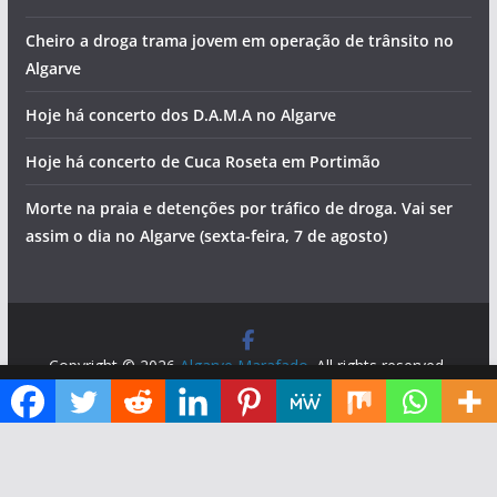
Cheiro a droga trama jovem em operação de trânsito no
Algarve
Hoje há concerto dos D.A.M.A no Algarve
Hoje há concerto de Cuca Roseta em Portimão
Morte na praia e detenções por tráfico de droga. Vai ser
assim o dia no Algarve (sexta-feira, 7 de agosto)
Copyright © 2026
Algarve Marafado
. All rights reserved.
Theme:
ColorMag
by ThemeGrill. Powered by
WordPress
.
Diga ao Google que o Algarve Marafado é uma das suas fontes de informação preferidas