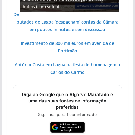
:
hotéis (com vídeo)
entre redes e fábricas
arribas em risco no Algarve (com vídeo)
Algarve voltam a ter vida (com vídeo)
gastronómica nasce no Algarve
De
putados de Lagoa ‘despacham’ contas da Câmara
em poucos minutos e sem discussão
Investimento de 800 mil euros em avenida de
Portimão
António Costa em Lagoa na festa de homenagem a
Carlos do Carmo
Diga ao Google que o Algarve Marafado é
uma das suas fontes de informação
preferidas
Siga-nos para ficar informado