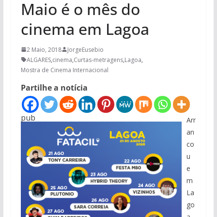
Maio é o mês do
cinema em Lagoa
2 Maio, 2018
JorgeEusebio
ALGARES
,
cinema
,
Curtas-metragens
,
Lagoa
,
Mostra de Cinema Internacional
Partilhe a notícia
pub
Arr
an
co
u
e
m
La
go
a,