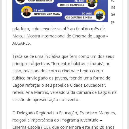
na
Se
gu
nda-feira, e desenvolve-se até ao final do mês de
Maio, I Mostra Internacional de Cinema de Lagoa –
ALGARES.
Trata-se de uma iniciativa que tem como um dos seus
principais objectivos “
fomentar hábitos culturais”, no
caso, relacionados com o cinema e tendo como
público privilegiado os jovens, “sendo uma forma de
Lagoa reforçar o seu papel de Cidade Educadora”,
referiu Ana Martins, v
ereadora da Câmara de Lagoa, na
sessão de apresentação do evento.
O Delegado Regional da Educação, Francisco Marques,
realçou a importância do Programa Juventude –
Cinema-Escola (JCE), que comemora este ano 20 anos