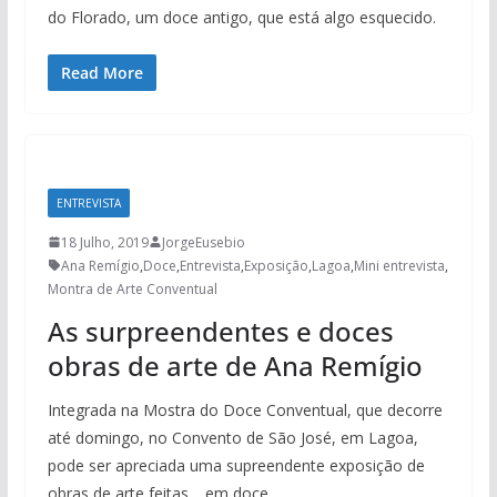
do Florado, um doce antigo, que está algo esquecido.
Read More
ENTREVISTA
18 Julho, 2019
JorgeEusebio
Ana Remígio
,
Doce
,
Entrevista
,
Exposição
,
Lagoa
,
Mini entrevista
,
Montra de Arte Conventual
As surpreendentes e doces
obras de arte de Ana Remígio
Integrada na Mostra do Doce Conventual, que decorre
até domingo, no Convento de São José, em Lagoa,
pode ser apreciada uma supreendente exposição de
obras de arte feitas… em doce.