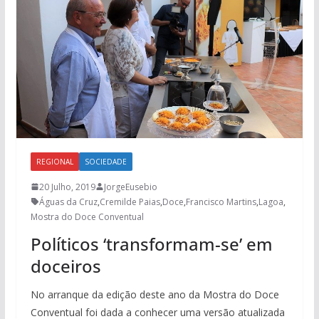
REGIONAL
SOCIEDADE
20 Julho, 2019
JorgeEusebio
Águas da Cruz
,
Cremilde Paias
,
Doce
,
Francisco Martins
,
Lagoa
,
Mostra do Doce Conventual
Políticos ‘transformam-se’ em
doceiros
No arranque da edição deste ano da Mostra do Doce
Conventual foi dada a conhecer uma versão atualizada