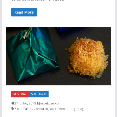
Read More
REGIONAL
SOCIEDADE
27 Junho, 2019
JorgeEusebio
7 Maravilhas
,
Concurso
,
Doce
,
Dom Rodrigo
,
Lagos