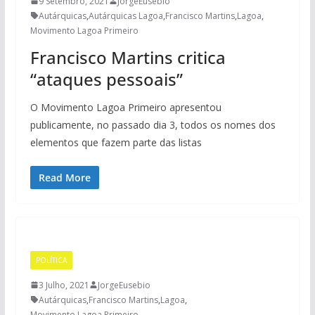
9 Setembro, 2021
JorgeEusebio
Autárquicas
,
Autárquicas Lagoa
,
Francisco Martins
,
Lagoa
,
Movimento Lagoa Primeiro
Francisco Martins critica
“ataques pessoais”
O Movimento Lagoa Primeiro apresentou
publicamente, no passado dia 3, todos os nomes dos
elementos que fazem parte das listas
Read More
POLÍTICA
3 Julho, 2021
JorgeEusebio
Autárquicas
,
Francisco Martins
,
Lagoa
,
Movimento Lagoa Primeiro