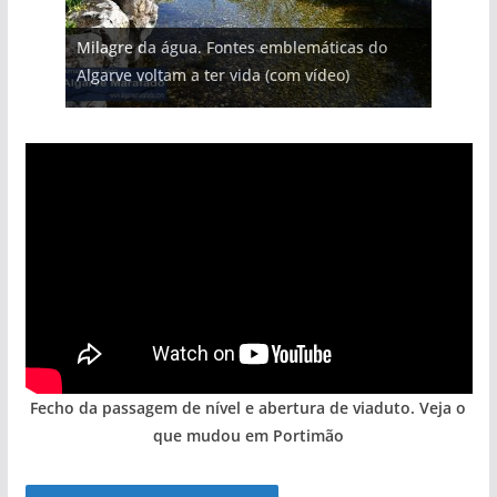
Projeto milionário: investimento de 108
Milagre da água. Fontes emblemáticas do
milhões de euros na construção de dois
Tempestades roubam areia de praias e põem
Foto do dia: uma cidade algarvia que cresceu
Tapas do mar a 3 euros cada. Nova rota
Algarve voltam a ter vida (com vídeo)
hotéis (com vídeo)
arribas em risco no Algarve (com vídeo)
entre redes e fábricas
gastronómica nasce no Algarve
Fecho da passagem de nível e abertura de viaduto. Veja o
que mudou em Portimão