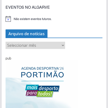
EVENTOS NO ALGARVE
Não existem eventos futuros.
A
v
i
s
Arquivo de notícias
o
A
r
q
pub
u
i
v
o
d
e
n
o