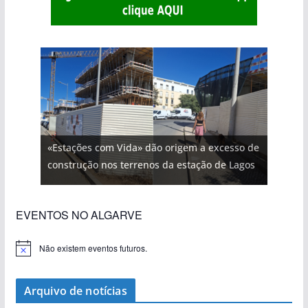
«Estações com Vida» dão origem a excesso de
construção nos terrenos da estação de Lagos
EVENTOS NO ALGARVE
Não existem eventos futuros.
A
v
i
s
Arquivo de notícias
o