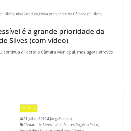
e Silves
,
Luísa Conduto
,
Nova presidente da Câmara de Silves
,
ssível é a grande prioridade da
e Silves (com vídeo)
 continua a liderar a Câmara Municipal, mas agora através
POLÍTICA
21 Julho, 2016
JorgeEusebio
s
Câmara de Silves
,
Isabel Soares
,
Rogério Pinto
,
Rosa Palma
,
Silves
,
tribunal
,
Viga D'Ouro