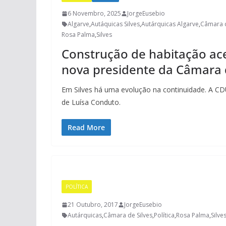
6 Novembro, 2025
JorgeEusebio
Algarve
,
Autáquicas Silves
,
Autárquicas Algarve
,
Câmara d
Rosa Palma
,
Silves
Construção de habitação ace
nova presidente da Câmara d
Em Silves há uma evolução na continuidade. A CDU
de Luísa Conduto.
Read More
POLÍTICA
21 Outubro, 2017
JorgeEusebio
Autárquicas
,
Câmara de Silves
,
Política
,
Rosa Palma
,
Silve