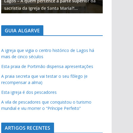
Lagos – A quem pertence a parte superior da
Lagos – A qu
sacristia da Igreja de Santa Maria?!…
sacristia da 
GUIA ALGARVE
A igreja que vigia o centro histórico de Lagos há
mais de cinco séculos
Esta praia de Portimão dispensa apresentações
A praia secreta que vai testar o seu fôlego (e
recompensar a alma)
Esta igreja é dos pescadores
A vila de pescadores que conquistou o turismo
mundial e viu morrer o “Príncipe Perfeito”
ARTIGOS RECENTES