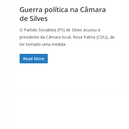
Lagos – A quem pertence a parte superior da
Guerra política na Câmara
sacristia da Igreja de Santa Maria?!…
de Silves
O Partido Socialista (PS) de Silves acusou a
presidente da Câmara local, Rosa Palma (CDU), de
ter tomado uma medida
Read More