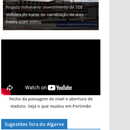
Projeto milionário: investimento de 108
milhões de euros na construção de dois
Tempestades roubam areia de praias e põem
Foto do dia: uma cidade algarvia que cresceu
Tapas do mar a 3 euros cada. Nova rota
Milagre da água. Fontes emblemáticas do
hotéis (com vídeo)
arribas em risco no Algarve (com vídeo)
entre redes e fábricas
gastronómica nasce no Algarve
Algarve voltam a ter vida (com vídeo)
Fecho da passagem de nível e abertura de
viaduto. Veja o que mudou em Portimão
Sugestões fora do Algarve