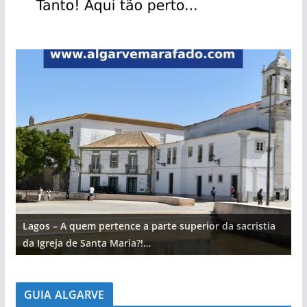
Lagos – A quem pertence a parte superior da sacristia
L
da Igreja de Santa Maria?!…
d
GUIA ALGARVE