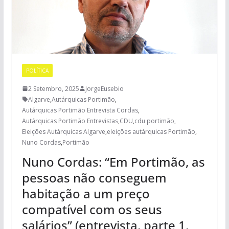
POLÍTICA
2 Setembro, 2025
JorgeEusebio
Algarve
,
Autárquicas Portimão
,
Autárquicas Portimão Entrevista Cordas
,
Autárquicas Portimão Entrevistas
,
CDU
,
cdu portimão
,
Eleições Autárquicas Algarve
,
eleições autárquicas Portimão
,
Nuno Cordas
,
Portimão
Nuno Cordas: “Em Portimão, as
pessoas não conseguem
habitação a um preço
compatível com os seus
salários” (entrevista, parte 1,