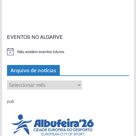
«Estações com Vida» dão origem a excesso de
construção nos terrenos da estação de Lagos
EVENTOS NO ALGARVE
Não existem eventos futuros.
A
v
i
s
Arquivo de notícias
o
A
r
q
pub
u
i
v
o