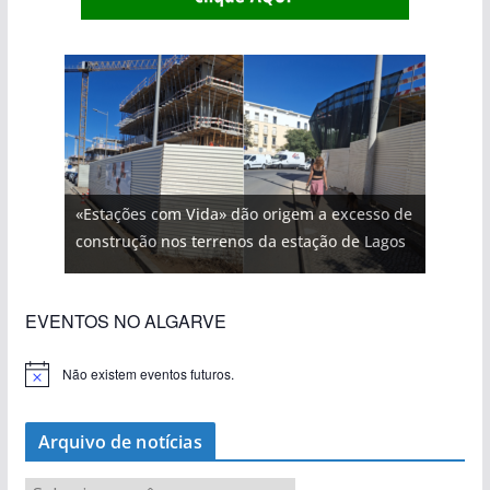
«Estações com Vida» dão origem a excesso de
construção nos terrenos da estação de Lagos
EVENTOS NO ALGARVE
Não existem eventos futuros.
A
v
i
s
Arquivo de notícias
o