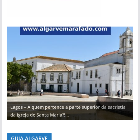
Lagos – A quem pertence a parte superior da sacristia
L
da Igreja de Santa Maria?!…
d
GUIA ALGARVE