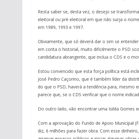
Resta saber se, desta vez, o desejo se transform
eleitoral ou pré-eleitoral em que não surja o nome
em 1989, 1993 e 1997.
Obviamente, que só deverá dar o sim se entender 
em conta o historial, muito dificilmente o PSD s
candidatura abrangente, que inclua o CDS e o mov
Estou convencido que esta força política está inc
José Pedro Caçorino, que é também líder da distri
do que o PSD, haverá a tendência para, mesmo e
parece que, se o CDS verificar que o nome indicado
Do outro lado, vão encontrar uma Isilda Gomes e
Com a aprovação do Fundo de Apoio Municipal (FAM
diz, 6 milhões para fazer obra. Com esse dinheiro,
arranjar espaços públicos e iniciar algumas obra