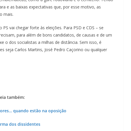
Lagos – A quem pertence a parte superior da
ra e as baixas expectativas que, por esse motivo, as
sacristia da Igreja de Santa Maria?!…
o mais.
 PS vai chegar forte às eleições. Para PSD e CDS – se
 precisam, para além de bons candidatos, de causas e de um
xe o dos socialistas a milhas de distância. Sem isso, é
omes seja Carlos Martins, José Pedro Caçorino ou qualquer
eia também:
iores… quando estão na oposição
orma dos dissidentes