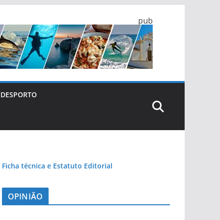
pub
DESPORTO
Ficha técnica e Estatuto Editorial
OPINIÃO