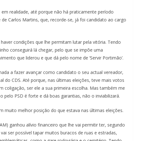
a em realidade, até porque não há praticamente período
 de Carlos Martins, que, recorde-se, já foi candidato ao cargo
haver condições que lhe permitam lutar pela vitória. Tendo
ozinho conseguirá lá chegar, pelo que se impõe uma
imento que liderou e que dá pelo nome de ‘Servir Portimão’.
linada a fazer avançar como candidato o seu actual vereador,
tal do CDS. Até porque, nas últimas eleições, teve mais votos
m coligação, ser ele a sua primeira escolha. Mas também me
 pelo PSD é forte e dá boas garantias, não o inviabilizará.
m muito melhor posição do que estava nas últimas eleições.
) ganhou alívio financeiro que lhe vai permitir ter, segundo
 vai ser possível tapar muitos buracos de ruas e estradas,
s emblemáticas, como a gare rodoviária e o cemitério. Tendo