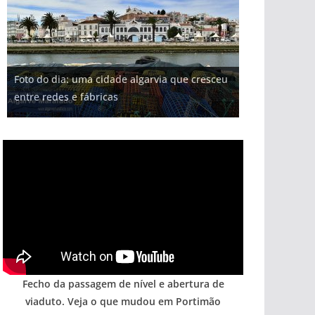
Projeto milionário: investimento de 108
Foto do dia: uma cidade algarvia que cresceu
Milagre da água. Fontes emblemáticas do
Tapas do mar a 3 euros cada. Nova rota
milhões de euros na construção de dois
Tempestades roubam areia de praias e põem
entre redes e fábricas
Algarve voltam a ter vida (com vídeo)
gastronómica nasce no Algarve
hotéis (com vídeo)
arribas em risco no Algarve (com vídeo)
Fecho da passagem de nível e abertura de
viaduto. Veja o que mudou em Portimão