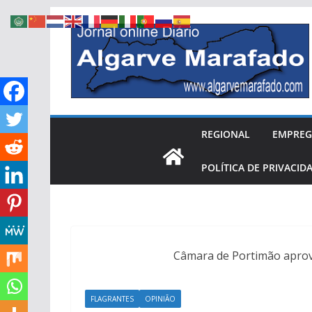
Skip
to
content
REGIONAL
EMPRE
POLÍTICA DE PRIVACID
Câmara de Portimão aprov
FLAGRANTES
OPINIÃO