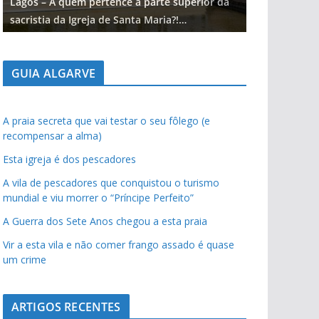
Lagos – A quem pertence a parte superior da
Lagos – A qu
sacristia da Igreja de Santa Maria?!…
sacristia da 
GUIA ALGARVE
A praia secreta que vai testar o seu fôlego (e
recompensar a alma)
Esta igreja é dos pescadores
A vila de pescadores que conquistou o turismo
mundial e viu morrer o “Príncipe Perfeito”
A Guerra dos Sete Anos chegou a esta praia
Vir a esta vila e não comer frango assado é quase
um crime
ARTIGOS RECENTES