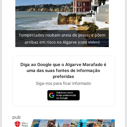
Projeto milionário: investimento de 108
Tempestades roubam areia de praias e põem
Foto do dia: uma cidade algarvia que cresceu
Milagre da água. Fontes emblemáticas do
milhões de euros na construção de dois
Tapas do mar a 3 euros cada. Nova rota
arribas em risco no Algarve (com vídeo)
Algarve voltam a ter vida (com vídeo)
gastronómica nasce no Algarve
entre redes e fábricas
hotéis (com vídeo)
Diga ao Google que o Algarve Marafado é
uma das suas fontes de informação
preferidas
Siga-nos para ficar informado
pub