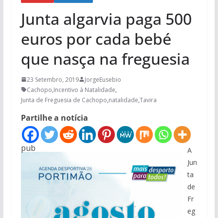
Junta algarvia paga 500
euros por cada bebé
que nasça na freguesia
23 Setembro, 2019
JorgeEusebio
Cachopo
,
Incentivo à Natalidade
,
Junta de Freguesia de Cachopo
,
natalidade
,
Tavira
Partilhe a notícia
pub
A
Jun
ta
de
Fr
eg