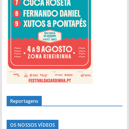
a
s
Reportagens
OS NOSSOS VÍDEOS