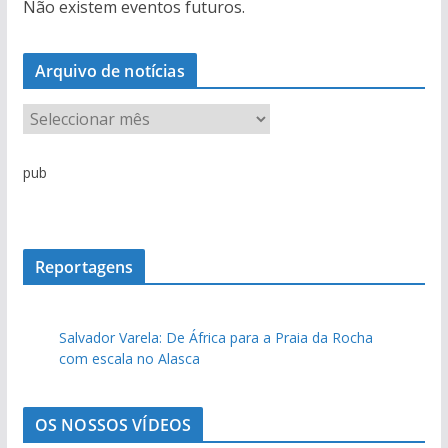
Não existem eventos futuros.
Arquivo de notícias
A
r
q
pub
u
i
v
o
Reportagens
d
e
Salvador Varela: De África para a Praia da Rocha
n
com escala no Alasca
o
t
í
OS NOSSOS VÍDEOS
c