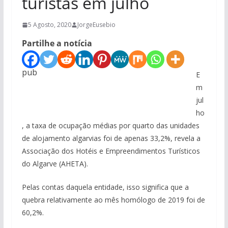
turistas em julho
5 Agosto, 2020
JorgeEusebio
Partilhe a notícia
pub
E
m
jul
ho
, a taxa de ocupação médias por quarto das unidades
de alojamento algarvias foi de apenas 33,2%, revela a
Associação dos Hotéis e Empreendimentos Turísticos
do Algarve (AHETA).
Pelas contas daquela entidade, isso significa que a
quebra relativamente ao mês homólogo de 2019 foi de
60,2%.