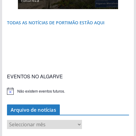
natureza
que respira autenticidade
costa e tanto por descobrir
destruída por um raio
do Algarve
janela para a Ria Formosa
TODAS AS NOTÍCIAS DE PORTIMÃO ESTÃO AQUI
«Estações com Vida» dão origem a excesso de
construção nos terrenos da estação de Lagos
EVENTOS NO ALGARVE
Não existem eventos futuros.
A
v
i
s
Arquivo de notícias
o
A
r