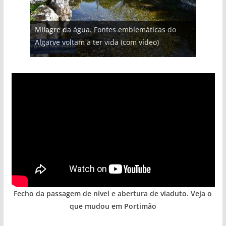
Projeto milionário: investimento de 108
Milagre da água. Fontes emblemáticas do
Tempestades roubam areia de praias e põem
milhões de euros na construção de dois
Foto do dia: uma cidade algarvia que cresceu
Tapas do mar a 3 euros cada. Nova rota
Algarve voltam a ter vida (com vídeo)
arribas em risco no Algarve (com vídeo)
hotéis (com vídeo)
entre redes e fábricas
gastronómica nasce no Algarve
Fecho da passagem de nível e abertura de viaduto. Veja o
que mudou em Portimão