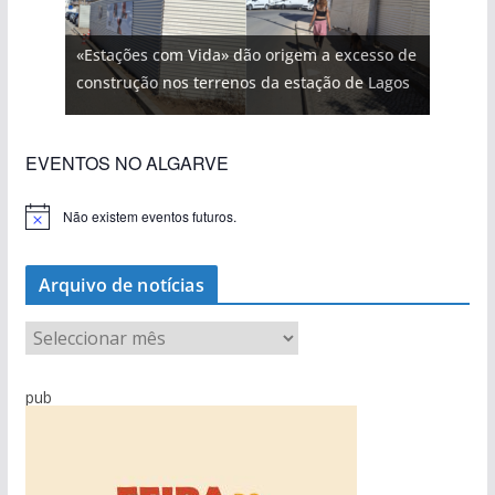
«Estações com Vida» dão origem a excesso de
construção nos terrenos da estação de Lagos
EVENTOS NO ALGARVE
Não existem eventos futuros.
A
v
i
s
Arquivo de notícias
o
A
r
q
pub
u
i
v