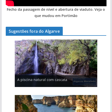
Fecho da passagem de nível e abertura de viaduto. Veja o
que mudou em Portimão
Sugestões fora do Algarve
A aldeia mais portuguesa de Portugal (com
A piscina natural com cascata
vídeo)
As portas do rio Tejo (com vídeo)