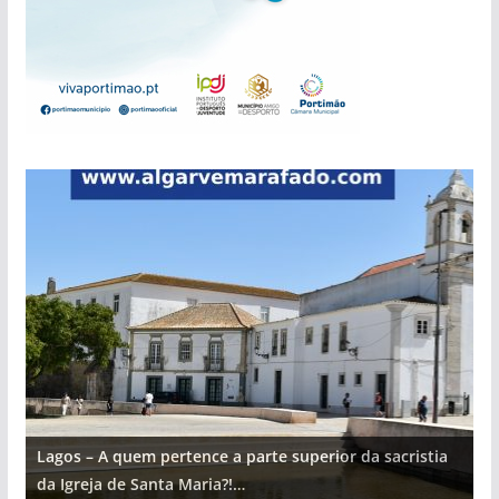
Lagos – A quem pertence a parte superior da sacristia
L
da Igreja de Santa Maria?!…
d