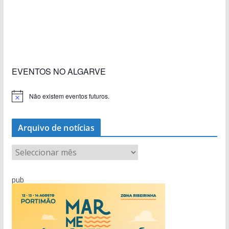
«Estações com Vida» dão origem a excesso de
construção nos terrenos da estação de Lagos
EVENTOS NO ALGARVE
Não existem eventos futuros.
A
v
i
s
Arquivo de notícias
o
A
r
q
pub
u
i
v
o