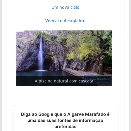
Um novo ciclo
Vem aí o descalabro
A aldeia mais portuguesa de Portugal (com
As portas do rio Tejo (com vídeo)
A piscina natural com cascata
vídeo)
Diga ao Google que o Algarve Marafado é
uma das suas fontes de informação
preferidas