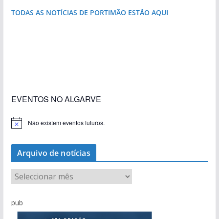
TODAS AS NOTÍCIAS DE PORTIMÃO ESTÃO AQUI
«Estações com Vida» dão origem a excesso de
construção nos terrenos da estação de Lagos
EVENTOS NO ALGARVE
Não existem eventos futuros.
A
v
i
s
Arquivo de notícias
o
A
r
q
pub
u