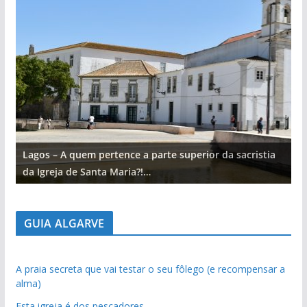
Lagos – A quem pertence a parte superior da sacristia
L
da Igreja de Santa Maria?!…
d
GUIA ALGARVE
A praia secreta que vai testar o seu fôlego (e recompensar a
alma)
Esta igreja é dos pescadores