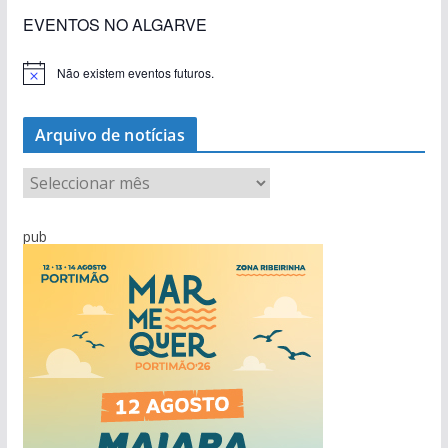
EVENTOS NO ALGARVE
Não existem eventos futuros.
A
v
i
s
Arquivo de notícias
o
A
r
q
pub
u
i
v
o
d
e
n
o