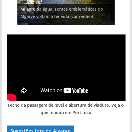
Projeto milionário: investimento de 108
Milagre da água. Fontes emblemáticas do
milhões de euros na construção de dois
Tapas do mar a 3 euros cada. Nova rota
Foto do dia: uma cidade algarvia que cresceu
Tempestades roubam areia de praias e põem
Algarve voltam a ter vida (com vídeo)
hotéis (com vídeo)
gastronómica nasce no Algarve
entre redes e fábricas
arribas em risco no Algarve (com vídeo)
Fecho da passagem de nível e abertura de viaduto. Veja o
que mudou em Portimão
Sugestões fora do Algarve